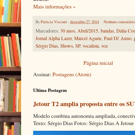
Mais informações »
By
Patricia Visconti
-
dezembro 27, 2014
Nenhum comentári
Marcadores:
30 anos
,
Abril/2015
,
bandas
,
Dália Com
Jornal Alpha Lazer
,
Marcel Agarie
,
Paul Di' Anno
,
Sérgio Dias
,
Shows
,
SP
,
vocalista
,
voz
Página inicial
Assinar:
Postagens (Atom)
Ultima Postagem
Jetour T2 amplia proposta entre os SU
Modelo combina autonomia ampliada, conectivi
Texto: Sérgio Dias Fotos: Sérgio Dias A Jetour 