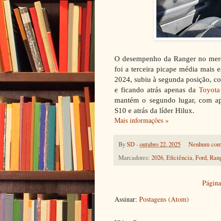
O desempenho da Ranger no mercad
foi a terceira picape média mais
2024, subiu à segunda posição, c
e ficando atrás apenas da
Toyota
mantém o segundo lugar, com ap
S10 e atrás da líder Hilux.
Mais informações »
By
SD
-
outubro 22, 2025
Nenhum com
Marcadores:
2026
,
Eficiência
,
Ford
,
Rang
Página 
Assinar:
Postagens (Atom)