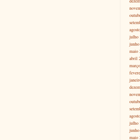
dezem
nove
outub
setem
agost
julho
junho
maio 
abril
março
fever
janei
dezem
nove
outub
setem
agost
julho
junho
maio 