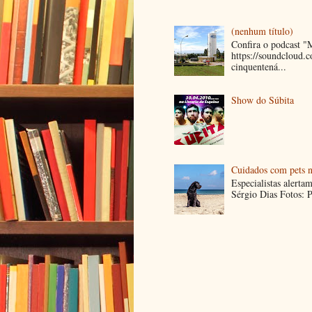
(nenhum título)
Confira o podcast 
https://soundcloud
cinquentená...
Show do Súbita
Cuidados com pets n
Especialistas alerta
Sérgio Dias Fotos: P