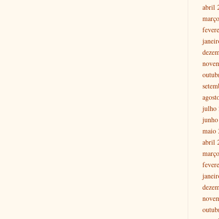
abril
março
fever
janei
dezem
nove
outub
setem
agost
julho
junho
maio 
abril
março
fever
janei
dezem
nove
outub