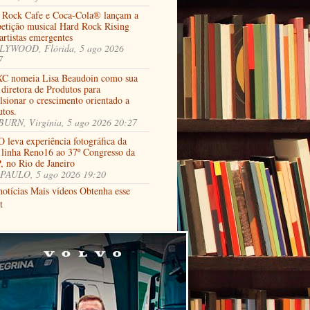
 Rock Cafe e Coca-Cola® lançam a
etição musical Hard Rock Rising
artistas emergentes
YWOOD, Flórida, 5 ago 2026
7
C nomeia Lisa Beaudoin como sua
diretora de Produtos para
lsionar o crescimento orientado a
utos.
URN, Virgínia, 5 ago 2026 20:27
 leva experiência fotográfica da
 linha Reno16 ao 37º Congresso da
, no Rio de Janeiro
PAULO, 5 ago 2026 19:20
notícias
Mais vídeos
Obtenha esse
t