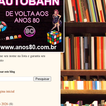
ue seu nome na lista e garanta seu
nto
sar este blog
ina inicial
o 2026
(8)