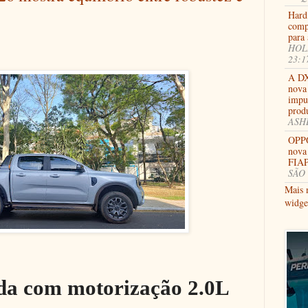
Hard
comp
para 
HOLL
23:1
A DX
nova 
impu
prod
ASHB
OPPO
nova
FIAP
SÃO 
Mais 
widge
da com motorização 2.0L