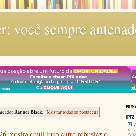
r: você sempre antenad
PRIN
Ranger Black
arcador
.
Mostrar todas as postagens
C
no c
6 mostra equilíbrio entre robustez e
PEQU