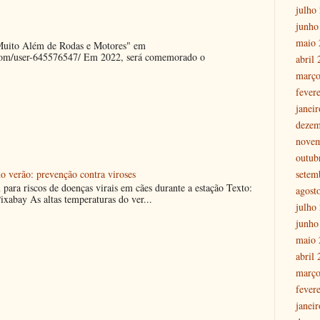
julho
junho
maio 
"Muito Além de Rodas e Motores" em
.com/user-645576547/ Em 2022, será comemorado o
abril
março
fever
janei
dezem
nove
outub
setem
o verão: prevenção contra viroses
m para riscos de doenças virais em cães durante a estação Texto:
agost
ixabay As altas temperaturas do ver...
julho
junho
maio 
abril
março
fever
janei