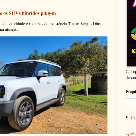
e os SUVs híbridos plug-in
onectividade e recursos de assistência Texto: Sérgio Dias
ua atuaçã...
Coloq
desco
Pesqui
Pág
agost