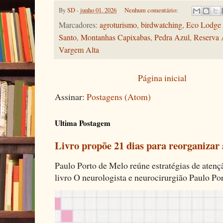
By
SD
-
junho 01, 2026
Nenhum comentário:
Marcadores:
agroturismo
,
birdwatching
,
Eco Lodge 
Santo
,
Montanhas Capixabas
,
Pedra Azul
,
Reserva 
Vargem Alta
Página inicial
Assinar:
Postagens (Atom)
Ultima Postagem
Livro propõe 21 dias para reorganizar
Paulo Porto de Melo reúne estratégias de aten
livro O neurologista e neurocirurgião Paulo Por