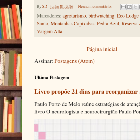
By
SD
-
junho 01, 2026
Nenhum comentário:
Marcadores:
agroturismo
,
birdwatching
,
Eco Lodge 
Santo
,
Montanhas Capixabas
,
Pedra Azul
,
Reserva 
Vargem Alta
Página inicial
Assinar:
Postagens (Atom)
Ultima Postagem
Livro propõe 21 dias para reorganizar
Paulo Porto de Melo reúne estratégias de aten
livro O neurologista e neurocirurgião Paulo Por