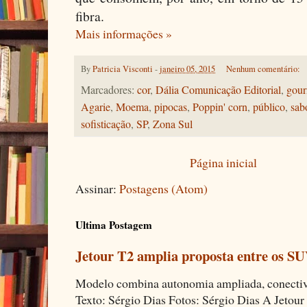
fibra.
Mais informações »
By
Patricia Visconti
-
janeiro 05, 2015
Nenhum comentário:
Marcadores:
cor
,
Dália Comunicação Editorial
,
gour
Agarie
,
Moema
,
pipocas
,
Poppin' corn
,
público
,
sab
sofisticação
,
SP
,
Zona Sul
Página inicial
Assinar:
Postagens (Atom)
Ultima Postagem
Jetour T2 amplia proposta entre os SU
Modelo combina autonomia ampliada, conectivi
Texto: Sérgio Dias Fotos: Sérgio Dias A Jetour 