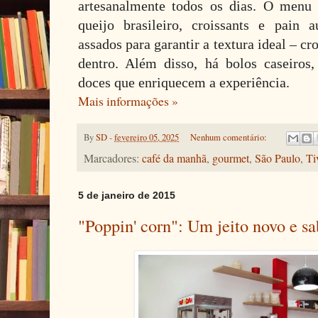
artesanalmente todos os dias. O menu 
queijo brasileiro, croissants e pain 
assados para garantir a textura ideal – cr
dentro. Além disso, há bolos caseiros, 
doces que enriquecem a experiência.
Mais informações »
By
SD
-
fevereiro 05, 2025
Nenhum comentário:
Marcadores:
café da manhã
,
gourmet
,
São Paulo
,
Ti
5 de janeiro de 2015
"Poppin' corn": Um jeito novo e s