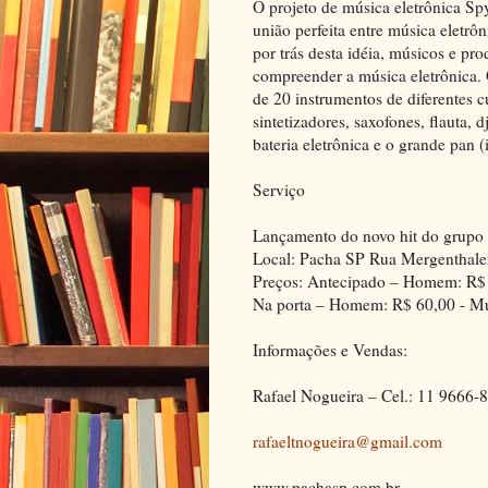
O projeto de música eletrônica Sp
união perfeita entre música eletrô
por trás desta idéia, músicos e p
compreender a música eletrônica.
de 20 instrumentos de diferentes c
sintetizadores, saxofones, flauta, 
bateria eletrônica e o grande pan 
Serviço
Lançamento do novo hit do grupo
Local: Pacha SP Rua Mergenthaler
Preços: Antecipado – Homem: R$
Na porta – Homem: R$ 60,00 - Mu
Informações e Vendas:
Rafael Nogueira – Cel.: 11 9666-
rafaeltnogueira@gmail.com
www.pachasp.com.br