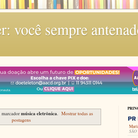
r: você sempre antenad
PRIN
música eletrônica
m marcador
.
Mostrar todas as
postagens
Mari
SÃO 