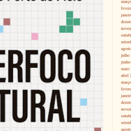
março
fever
janei
dezem
nove
outub
setem
agost
julho
junho
maio 
abril
março
fever
janei
dezem
nove
outub
setem
agost