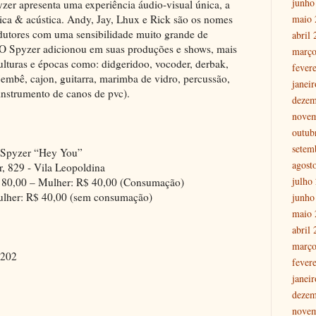
junho
yzer apresenta uma experiência áudio-visual única, a
maio 
nica & acústica. Andy, Jay, Lhux e Rick são os nomes
rodutores com uma sensibilidade muito grande de
abril
 O Spyzer adicionou em suas produções e shows, mais
março
ulturas e épocas como: didgeridoo, vocoder, derbak,
fever
djembê, cajon, guitarra, marimba de vidro, percussão,
janei
(instrumento de canos de pvc).
dezem
nove
outub
setem
 Spyzer “Hey You”
agost
, 829 - Vila Leopoldina
julho
 80,00 – Mulher: R$ 40,00 (Consumação)
lher: R$ 40,00 (sem consumação)
junho
maio 
abril
março
8202
fever
janei
dezem
nove