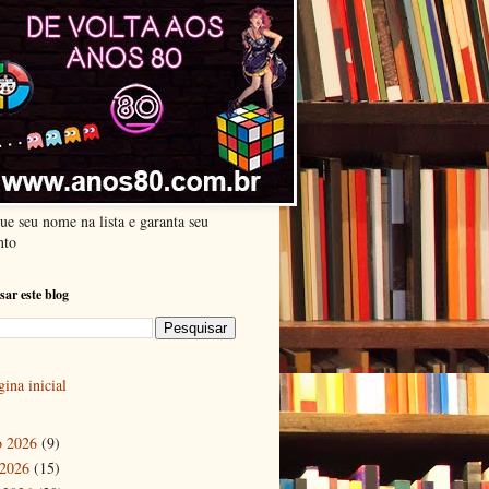
ue seu nome na lista e garanta seu
nto
sar este blog
ina inicial
o 2026
(9)
 2026
(15)