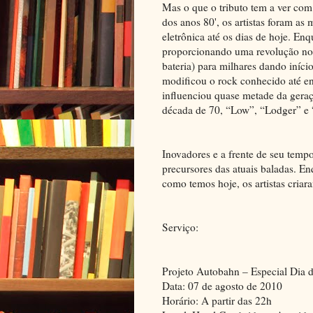
Mas o que o tributo tem a ver com
dos anos 80', os artistas foram as
eletrônica até os dias de hoje. Enq
proporcionando uma revolução nos 
bateria) para milhares dando iníc
modificou o rock conhecido até ent
influenciou quase metade da geraç
década de 70, “Low”, “Lodger” e 
Inovadores e a frente de seu tem
precursores das atuais baladas. Enq
como temos hoje, os artistas cria
Serviço:
Projeto Autobahn – Especial Dia d
Data: 07 de agosto de 2010
Horário: A partir das 22h