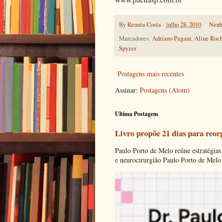
By
Renata Costa
-
julho 28, 2010
Nenh
Marcadores:
Adriano Pagani
,
Aline Roc
Spyzer
Postagens mais recentes
Assinar:
Postagens (Atom)
Ultima Postagem
Livro propõe 21 dias para reor
Paulo Porto de Melo reúne estratégias
e neurocirurgião Paulo Porto de Melo 