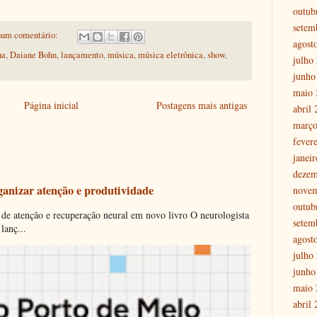
outub
setem
um comentário:
agost
ha
,
Daiane Bohn
,
lançamento
,
música
,
música eletrônica
,
show
,
julho
junho
maio 
Página inicial
Postagens mais antigas
abril
março
fever
janei
dezem
ganizar atenção e produtividade
nove
outub
 de atenção e recuperação neural em novo livro O neurologista
setem
lanç...
agost
julho
junho
maio 
abril