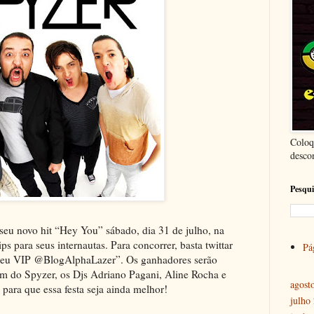
Coloq
desco
Pesqui
eu novo hit “Hey You” sábado, dia 31 de julho, na
s para seus internautas. Para concorrer, basta twittar
Pág
meu VIP @BlogAlphaLazer”. Os ganhadores serão
lém do Spyzer, os Djs Adriano Pagani, Aline Rocha e
agost
ara que essa festa seja ainda melhor!
julho