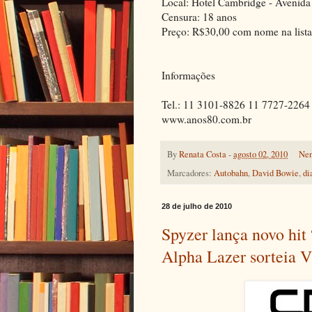
Local: Hotel Cambridge - Avenida
Censura: 18 anos
Preço: R$30,00 com nome na list
Informações
Tel.: 11 3101-8826 11 7727-2264
www.anos80.com.br
By
Renata Costa
-
agosto 02, 2010
Nen
Marcadores:
Autobahn
,
David Bowie
,
di
28 de julho de 2010
Spyzer lança novo hi
Alpha Lazer sorteia V