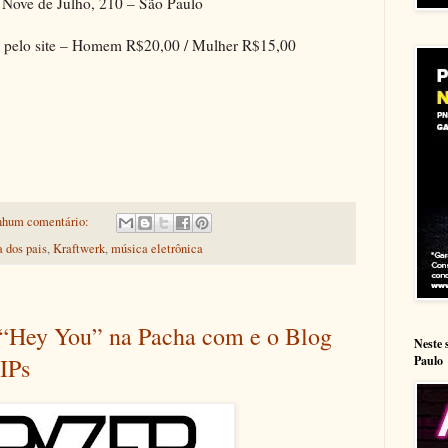
 Nove de Julho, 210 – São Paulo
a pelo site – Homem R$20,00 / Mulher R$15,00
hum comentário:
a dos pais
,
Kraftwerk
,
música eletrônica
t “Hey You” na Pacha com e o Blog
Neste 
Paulo
IPs