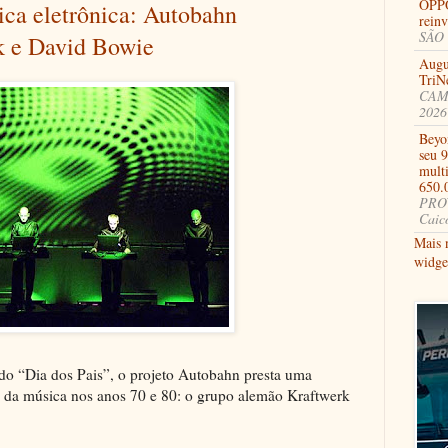
OPPO
ica eletrônica: Autobahn
rein
SÃO 
k e David Bowie
Augu
TriN
CAMB
2026
Beyo
seu 
multi
650.
PROV
Caic
Mais 
widge
do “Dia dos Pais”, o projeto Autobahn presta uma
da música nos anos 70 e 80: o grupo alemão Kraftwerk