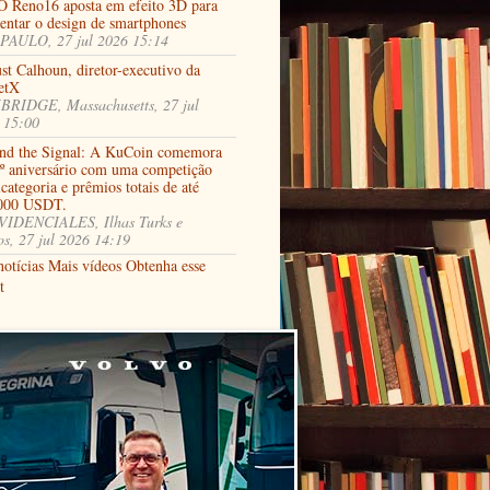
 Reno16 aposta em efeito 3D para
ventar o design de smartphones
PAULO, 27 jul 2026 15:14
st Calhoun, diretor-executivo da
etX
RIDGE, Massachusetts, 27 jul
 15:00
nd the Signal: A KuCoin comemora
9º aniversário com uma competição
categoria e prêmios totais de até
000 USDT.
IDENCIALES, Ilhas Turks e
os, 27 jul 2026 14:19
notícias
Mais vídeos
Obtenha esse
t