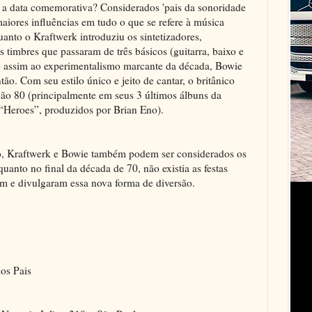
 a data comemorativa? Considerados 'pais da sonoridade
 maiores influências em tudo o que se refere à música
uanto o Kraftwerk introduziu os sintetizadores,
timbres que passaram de três básicos (guitarra, baixo e
io assim ao experimentalismo marcante da década, Bowie
ão. Com seu estilo único e jeito de cantar, o britânico
ão 80 (principalmente em seus 3 últimos álbuns da
“Heroes”, produzidos por Brian Eno).
po, Kraftwerk e Bowie também podem ser considerados os
uanto no final da década de 70, não existia as festas
ram e divulgaram essa nova forma de diversão.
os Pais