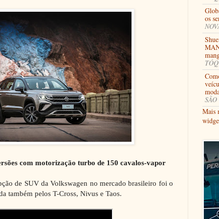
Glob
os se
NOVA
Shue
MANG
mang
TÓQU
Como
veícu
moda
SÃO 
Mais 
widge
ersões com motorização turbo de 150 cavalos-vapor
ção de SUV da Volkswagen no mercado brasileiro foi o
da também pelos T-Cross, Nivus e Taos.