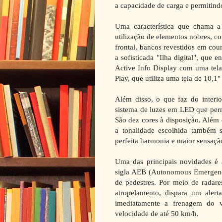
a capacidade de carga e permitindo
Uma característica que chama 
utilização de elementos nobres, co
frontal, bancos revestidos em cou
a sofisticada "Ilha digital", que 
Active Info Display com uma tela
Play, que utiliza uma tela de 10,1"
Além disso, o que faz do interio
sistema de luzes em LED que perm
São dez cores à disposição. Além d
a tonalidade escolhida também s
perfeita harmonia e maior sensaçã
Uma das principais novidades é
sigla AEB (Autonomous Emergency
de pedestres. Por meio de radares
atropelamento, dispara um alert
imediatamente a frenagem do v
velocidade de até 50 km/h.