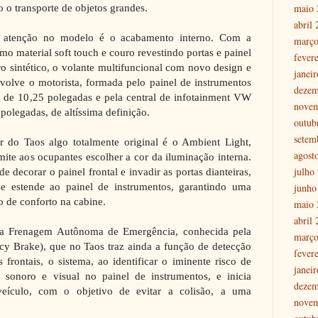
maio 
 o transporte de objetos grandes.
abril
a atenção no modelo é o acabamento interno. Com a
março
mo material soft touch e couro revestindo portas e painel
fever
ro sintético, o volante multifuncional com novo design e
janei
envolve o motorista, formada pelo painel de instrumentos
dezem
 de 10,25 polegadas e pela central de infotainment VW
nove
 polegadas, de altíssima definição.
outub
setem
r do Taos algo totalmente original é o Ambient Light,
agost
ite aos ocupantes escolher a cor da iluminação interna.
julho
e decorar o painel frontal e invadir as portas dianteiras,
e estende ao painel de instrumentos, garantindo uma
junho
o de conforto na cabine.
maio 
abril
 a Frenagem Autônoma de Emergência, conhecida pela
março
 Brake), que no Taos traz ainda a função de detecção
fever
 frontais, o sistema, ao identificar o iminente risco de
janei
a sonoro e visual no painel de instrumentos, e inicia
dezem
eículo, com o objetivo de evitar a colisão, a uma
nove