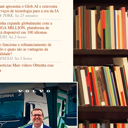
ant apresenta o Glob.AI e reinventa
rviços de tecnologia para a era da IA
 YORK, há 25 minutos
isha expande globalmente com a
A MILLION, plataforma de
á disponível em 100 idiomas
IO, há 2 horas
 funciona o refinanciamento de
lo e quais são as vantagens da
lidade?
PAULO, há 2 horas
notícias
Mais vídeos
Obtenha esse
t