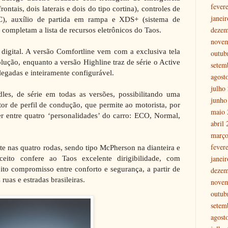
fever
ontais, dois laterais e dois do tipo cortina), controles de
janei
SC), auxílio de partida em rampa e XDS+ (sistema de
dezem
) completam a lista de recursos eletrônicos do Taos.
nove
digital. A versão Comfortline vem com a exclusiva tela
outub
olução, enquanto a versão Highline traz de série o Active
setem
legadas e inteiramente configurável.
agost
julho
dles, de série em todas as versões, possibilitando uma
junho
tor de perfil de condução, que permite ao motorista, por
maio 
r entre quatro ‘personalidades’ do carro: ECO, Normal,
abril
março
fever
e nas quatro rodas, sendo tipo McPherson na dianteira e
janei
nceito confere ao Taos excelente dirigibilidade, com
to compromisso entre conforto e segurança, a partir de
dezem
ruas e estradas brasileiras.
nove
outub
setem
agost