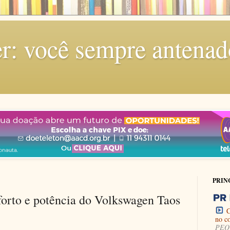
r: você sempre antenad
PRIN
forto e potência do Volkswagen Taos
C
no c
PEQU