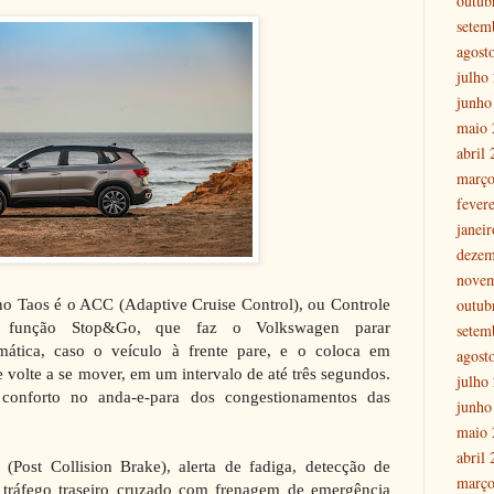
outub
setem
agost
julho
junho
maio 
abril
março
fever
janei
dezem
nove
outub
 no Taos é o ACC (Adaptive Cruise Control), ou Controle
m função Stop&Go, que faz o Volkswagen parar
setem
ática, caso o veículo à frente pare, e o coloca em
agost
volte a se mover, em um intervalo de até três segundos.
julho
 conforto no anda-e-para dos congestionamentos das
junho
maio 
abril
(Post Collision Brake), alerta de fadiga, detecção de
março
e tráfego traseiro cruzado com frenagem de emergência