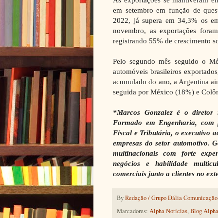
em setembro em função de quest
2022, já supera em 34,3% os e
novembro, as exportações fora
registrando 55% de crescimento 
Pelo segundo mês seguido o Méx
automóveis brasileiros exportados
acumulado do ano, a Argentina ai
seguida por México (18%) e Colô
*Marcos Gonzalez é o diretor 
Formado em Engenharia, com 
Fiscal e Tributária, o executivo
empresas do setor automotivo. G
multinacionais com forte expe
negócios e habilidade multicu
comerciais junto a clientes no exte
By
Redação / Grupo Dália Comunicação
Marcadores:
Alpha Notícias
,
Blog Alpha