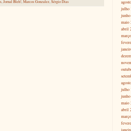
agost
s
,
Jornal Bleh!
,
Marcos Gonzalez
,
Sérgio Dias
julho
junho
maio 
abril
março
fever
janei
dezem
nove
outub
setem
agost
julho
junho
maio 
abril
março
fever
janei