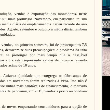
rodução, vendas e exportação das montadoras, neste
023 mais promissor. Novembro, em particular, foi um
a média diária de emplacamentos. Bateu recorde do ano
es. Agosto, setembro e outubro a média diária, também
 unidades.
vendas, no primeiro semestre, foi de preocupantes 7,5
ias, destacam-se duas preocupações: o problema da falta
 vai se prolongar por mais tempo que o desejável
uros altos estão represando vendas de novos e levando
sados acima de 10 anos.
 Anfavea (entidade que congrega os fabricantes de
ndas em novembro foram realizadas à vista. Isso não é
sse linhas mais saudáveis de financiamento, o mercado
Antes da pandemia, em 2019, vendas a prazo respondiam
s de novos empurrando consumidores para a opção de