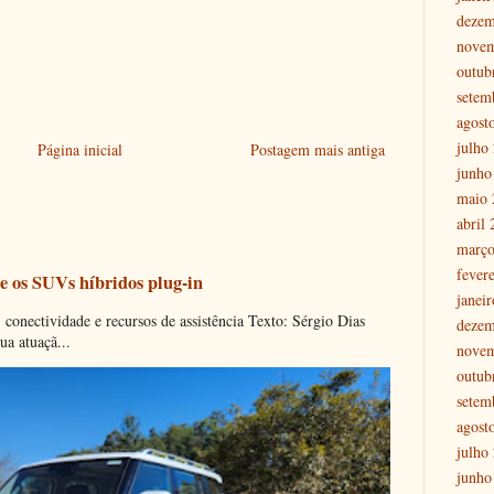
dezem
nove
outub
setem
agost
julho
Página inicial
Postagem mais antiga
junho
maio 
abril
março
fever
e os SUVs híbridos plug-in
janei
onectividade e recursos de assistência Texto: Sérgio Dias
dezem
ua atuaçã...
nove
outub
setem
agost
julho
junho