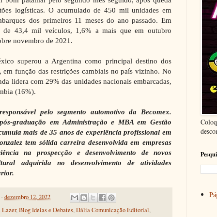
ões logísticas. O acumulado de 450 mil unidades em
mbarques dos primeiros 11 meses do ano passado. Em
m de 43,4 mil veículos, 1,6% a mais que em outubro
sobre novembro de 2021.
ico superou a Argentina como principal destino dos
, em função das restrições cambiais no país vizinho. No
nda lidera com 29% das unidades nacionais embarcadas,
mbia (16%).
responsável pelo segmento automotivo da Becomex.
Coloq
pós-graduação em Administração e MBA em Gestão
desco
 acumula mais de 35 anos de experiência profissional em
onzalez tem sólida carreira desenvolvida em empresas
riência na prospecção e desenvolvimento de novos
Pesqui
ltural adquirida no desenvolvimento de atividades
rior.
Pág
-
dezembro 12, 2022
 Lazer
,
Blog Ideias e Debates
,
Dália Comunicação Editorial
,