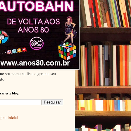
ue seu nome na lista e garanta seu
nto
sar este blog
ina inicial