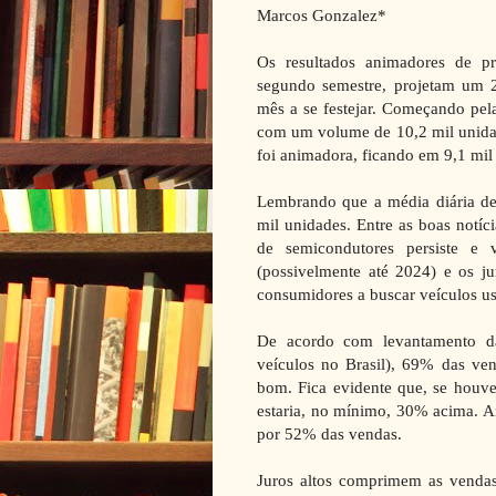
Marcos Gonzalez*
Os resultados animadores de p
segundo semestre, projetam um 2
mês a se festejar. Começando pel
com um volume de 10,2 mil unidad
foi animadora, ficando em 9,1 mil
Lembrando que a média diária de 
mil unidades. Entre as boas notíc
de semicondutores persiste e
(possivelmente até 2024) e os j
consumidores a buscar veículos u
De acordo com levantamento da
veículos no Brasil), 69% das ve
bom. Fica evidente que, se houve
estaria, no mínimo, 30% acima. 
por 52% das vendas.
Juros altos comprimem as venda