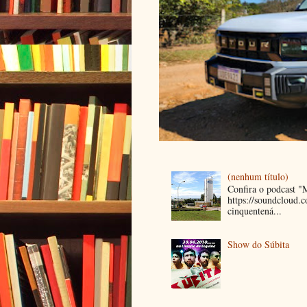
(nenhum título)
Confira o podcast 
https://soundcloud
cinquentená...
Show do Súbita