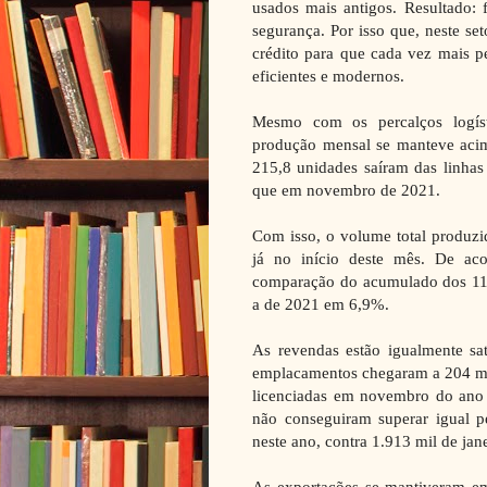
usados mais antigos. Resultado: 
segurança. Por isso que, neste set
crédito para que cada vez mais p
eficientes e modernos.
Mesmo com os percalços logíst
produção mensal se manteve aci
215,8 unidades saíram das linha
que em novembro de 2021.
Com isso, o volume total produzi
já no início deste mês. De ac
comparação do acumulado dos 11 
a de 2021 em 6,9%.
As revendas estão igualmente sa
emplacamentos chegaram a 204 mi
licenciadas em novembro do ano 
não conseguiram superar igual 
neste ano, contra 1.913 mil de jan
As exportações se mantiveram e