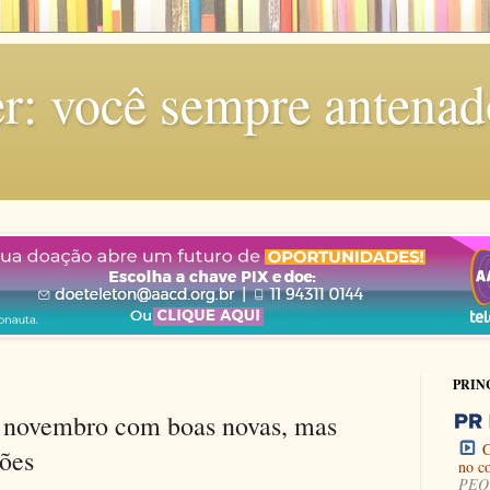
r: você sempre antenad
PRIN
: novembro com boas novas, mas
C
ões
no c
PEQU