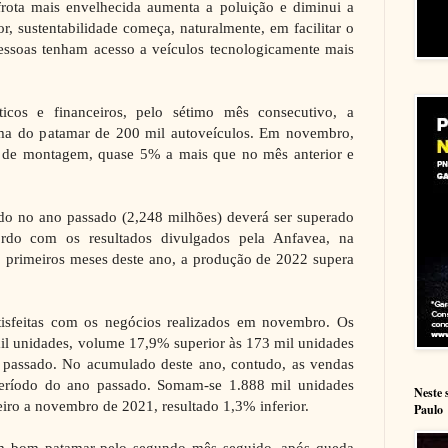
frota mais envelhecida aumenta a poluição e diminui a
or, sustentabilidade começa, naturalmente, em facilitar o
essoas tenham acesso a veículos tecnologicamente mais
icos e financeiros, pelo sétimo mês consecutivo, a
ma do patamar de 200 mil autoveículos. Em novembro,
s de montagem, quase 5% a mais que no mês anterior e
do no ano passado (2,248 milhões) deverá ser superado
ordo com os resultados divulgados pela Anfavea, na
primeiros meses deste ano, a produção de 2022 supera
tisfeitas com os negócios realizados em novembro. Os
l unidades, volume 17,9% superior às 173 mil unidades
passado. No acumulado deste ano, contudo, as vendas
período do ano passado. Somam-se 1.888 mil unidades
Neste 
eiro a novembro de 2021, resultado 1,3% inferior.
Paulo
m bom patamar pelo segundo mês seguido, após queda