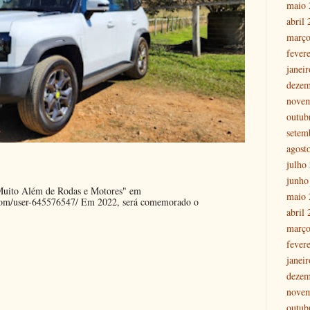
maio 
abril
março
fever
janei
dezem
nove
outub
setem
agost
julho
junho
"Muito Além de Rodas e Motores" em
maio 
.com/user-645576547/ Em 2022, será comemorado o
abril
março
fever
janei
dezem
nove
outub