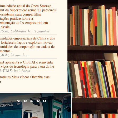
tima edição anual do Open Storage
it da Supermicro reúne 21 parceiros
cossistema para compartilhar
tações práticas sobre a
ementação de IA empresarial em
 escala.
JOSE, Califórnia, há 32 minutos
nidades empresariais da China e dos
fortalecem laços e exploram novas
tunidades de cooperação na cadeia de
imentos.
AGO, há uma hora
ant apresenta o Glob.AI e reinventa
rviços de tecnologia para a era da IA
 YORK, há 2 horas
notícias
Mais vídeos
Obtenha esse
t