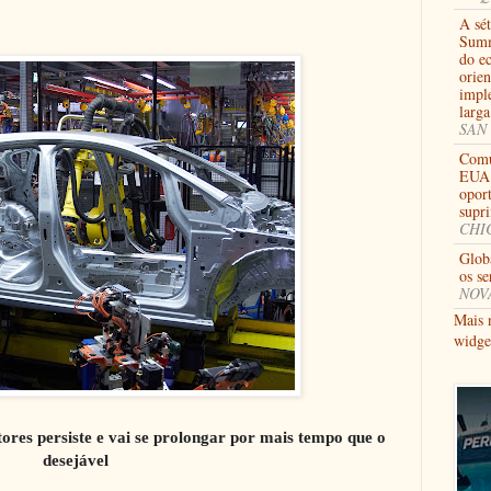
A sé
Summ
do e
orien
impl
larga
SAN 
Comu
EUA 
opor
supr
CHIC
Glob
os se
NOVA
Mais 
widge
ores persiste e vai se prolongar por mais tempo que o
desejável