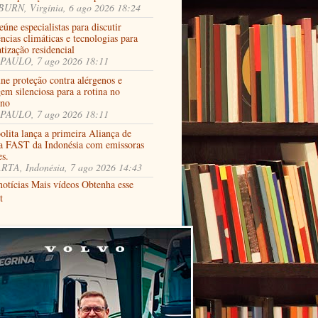
URN, Virgínia, 6 ago 2026 18:24
úne especialistas para discutir
ncias climáticas e tecnologias para
tização residencial
PAULO, 7 ago 2026 18:11
ne proteção contra alérgenos e
em silenciosa para a rotina no
rno
PAULO, 7 ago 2026 18:11
lita lança a primeira Aliança de
a FAST da Indonésia com emissoras
es.
RTA, Indonésia, 7 ago 2026 14:43
notícias
Mais vídeos
Obtenha esse
t