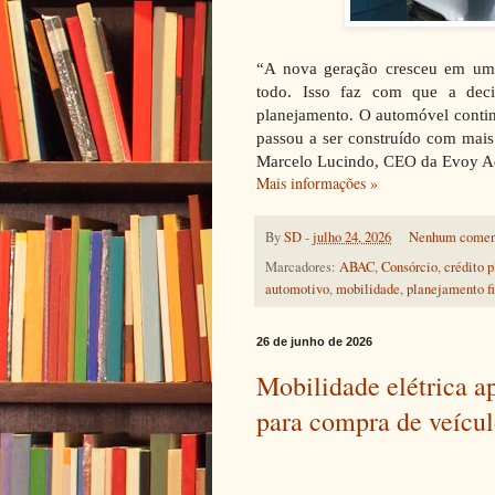
“A nova geração cresceu em um 
todo. Isso faz com que a dec
planejamento. O automóvel contin
passou a ser construído com mais
Marcelo Lucindo, CEO da Evoy Ad
Mais informações »
By
SD
-
julho 24, 2026
Nenhum comen
Marcadores:
ABAC
,
Consórcio
,
crédito 
automotivo
,
mobilidade
,
planejamento f
26 de junho de 2026
Mobilidade elétrica a
para compra de veícul