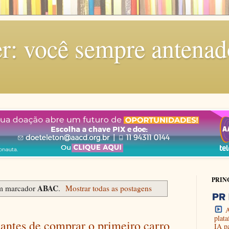
r: você sempre antenad
PRIN
ABAC
om marcador
.
Mostrar todas as postagens
A
plat
antes de comprar o primeiro carro
IA p