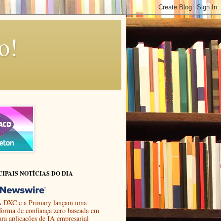
o!
CIPAIS NOTÍCIAS DO DIA
 DXC e a Primary lançam uma
aforma de confiança zero baseada em
ara aplicações de IA empresarial