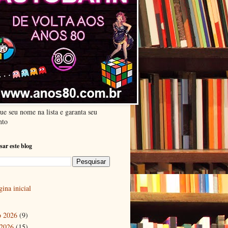
ue seu nome na lista e garanta seu
nto
sar este blog
ina inicial
o 2026
(9)
 2026
(15)