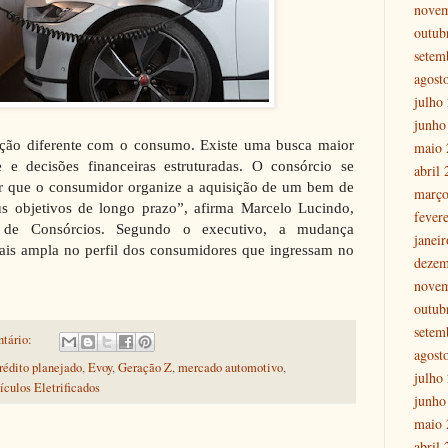
nove
outub
setem
agost
julho
junho
ção diferente com o consumo. Existe uma busca maior
maio 
e e decisões financeiras estruturadas. O consórcio se
abril
ir que o consumidor organize a aquisição de um bem de
março
us objetivos de longo prazo”, afirma Marcelo Lucindo,
fever
de Consórcios. Segundo o executivo, a mudança
janei
s ampla no perfil dos consumidores que ingressam no
dezem
nove
outub
setem
tário:
agost
rédito planejado
,
Evoy
,
Geração Z
,
mercado automotivo
,
julho
ículos Eletrificados
junho
maio 
abril