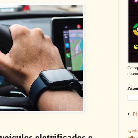
Coloq
desco
Pesqui
Pág
agost
eículos eletrificados e
julho