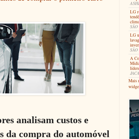
ASHB
LG re
tendê
clima
SÃO 
LG u
lavag
inve
SÃO 
A Coo
Mídi
líder
JACA
Mais 
widge
es analisam custos e
es da compra do automóvel