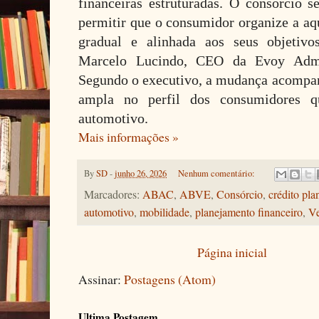
financeiras estruturadas. O consórcio s
permitir que o consumidor organize a a
gradual e alinhada aos seus objetivo
Marcelo Lucindo, CEO da Evoy Admin
Segundo o executivo, a mudança acompa
ampla no perfil dos consumidores 
automotivo.
Mais informações »
By
SD
-
junho 26, 2026
Nenhum comentário:
Marcadores:
ABAC
,
ABVE
,
Consórcio
,
crédito pla
automotivo
,
mobilidade
,
planejamento financeiro
,
Ve
Página inicial
Assinar:
Postagens (Atom)
Ultima Postagem