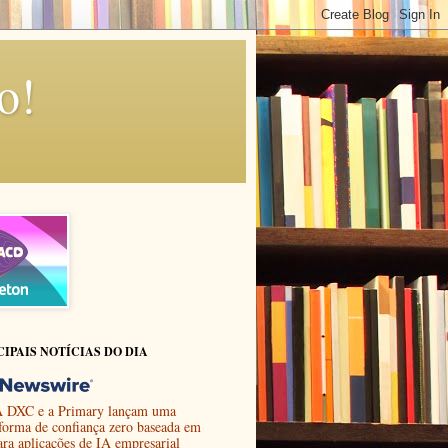
o!
CIPAIS NOTÍCIAS DO DIA
 DXC e a Primary lançam uma
aforma de confiança zero baseada em
ara aplicações de IA empresarial