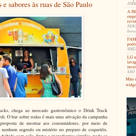
 e sabores às ruas de São Paulo
ASHB
A HC
empr
revi
NOVA
hora
FAMI
poéti
SHEN
LG u
lavag
inve
SÃO 
Mais 
widge
ucks, chega ao mercado gastronômico o Drink Truck
i. O bar sobre rodas é mais uma ativação da campanha
roposta de mostrar aos consumidores, por meio de
 nenhum segredo ou mistério no preparo de coquetéis.
 bebida com gelo, frutas e ingredientes simples, pode-se