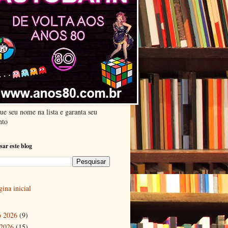
ue seu nome na lista e garanta seu
nto
sar este blog
ina inicial
o 2026
(9)
 2026
(15)