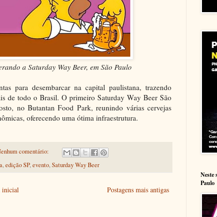
rando a Saturday Way Beer, em São Paulo
as para desembarcar na capital paulistana, trazendo
nais de todo o Brasil. O primeiro Saturday Way Beer São
osto, no Butantan Food Park, reunindo várias cervejas
onômicas, oferecendo uma ótima infraestrutura.
enhum comentário:
a
,
edição SP
,
evento
,
Saturday Way Beer
Neste 
Paulo
inicial
Postagens mais antigas