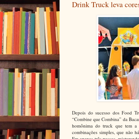
Drink Truck leva cores
Depois do sucesso dos Food Tr
“Combine que Combina” da Bacard
homônima do truck que tem a p
combinações simples, que não há
Em apenas três passos, misturando