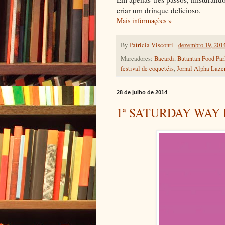
criar um drinque delicioso.
Mais informações »
By
Patricia Visconti
-
dezembro 19, 201
Marcadores:
Bacardi
,
Butantan Food Par
festival de coquetéis
,
Jornal Alpha Laze
28 de julho de 2014
1ª SATURDAY WAY