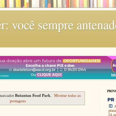
r: você sempre antenad
PRIN
Butantan Food Park
marcador
.
Mostrar todas as
postagens
A
plat
IA p