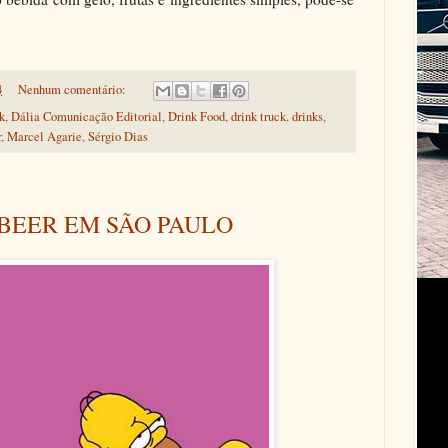
4
Nenhum comentário:
k
,
Dália Comunicação Editorial
,
Drink Food
,
drink truck
,
drinks
,
r
,
Marcel Agarie
,
Sérgio Dias
 BEER EM SÃO PAULO