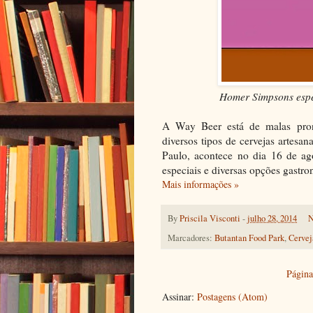
Homer Simpsons espe
A Way Beer está de malas pront
diversos tipos de cervejas artesa
Paulo, acontece no dia 16 de ag
especiais e diversas opções gastr
Mais informações »
By
Priscila Visconti
-
julho 28, 2014
N
Marcadores:
Butantan Food Park
,
Cervej
Página 
Assinar:
Postagens (Atom)