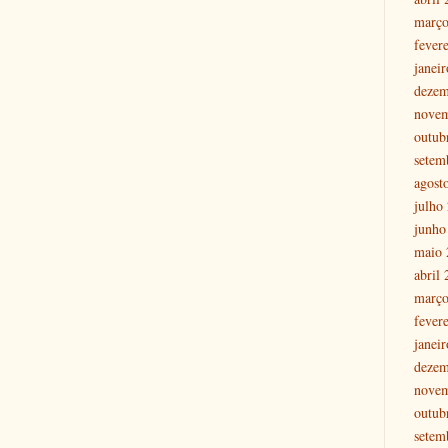
março
fever
janei
dezem
nove
outub
setem
agost
julho
junho
maio 
abril
março
fever
janei
dezem
nove
outub
setem