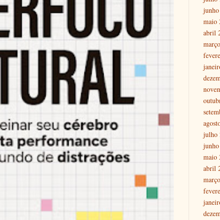
junho
maio 
abril
março
fever
janei
dezem
nove
outub
setem
agost
julho
junho
maio 
abril
março
fever
janei
dezem