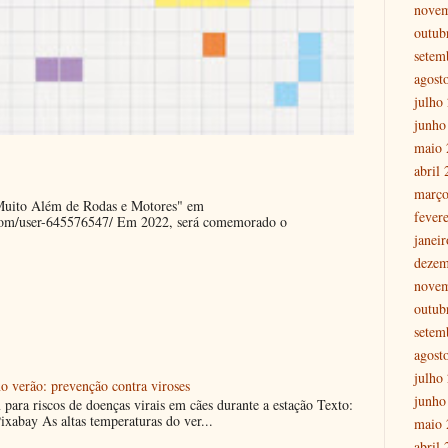
nove
outub
setem
agost
julho
junho
maio 
abril
março
"Muito Além de Rodas e Motores" em
fever
.com/user-645576547/ Em 2022, será comemorado o
janei
dezem
nove
outub
setem
agost
julho
o verão: prevenção contra viroses
junho
m para riscos de doenças virais em cães durante a estação Texto:
ixabay As altas temperaturas do ver...
maio 
abril