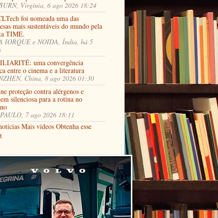
URN, Virgínia, 6 ago 2026 18:24
LTech foi nomeada uma das
esas mais sustentáveis do mundo pela
sta TIME.
 IORQUE e NOIDA, Índia, há 5
s
LIARITÉ: uma convergência
ca entre o cinema e a literatura
ZHEN, China, 8 ago 2026 01:30
ne proteção contra alérgenos e
em silenciosa para a rotina no
rno
PAULO, 7 ago 2026 18:11
notícias
Mais vídeos
Obtenha esse
t