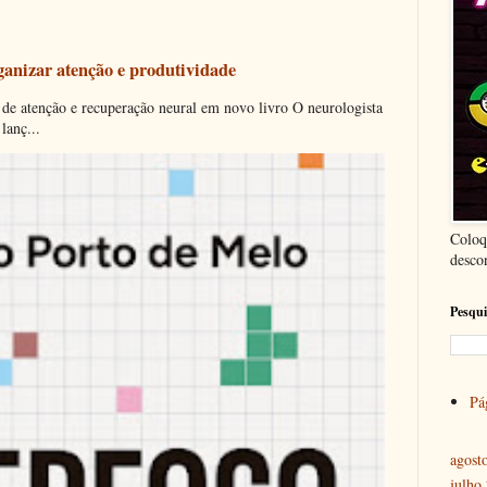
ganizar atenção e produtividade
 de atenção e recuperação neural em novo livro O neurologista
lanç...
Coloq
desco
Pesqui
Pág
agost
julho