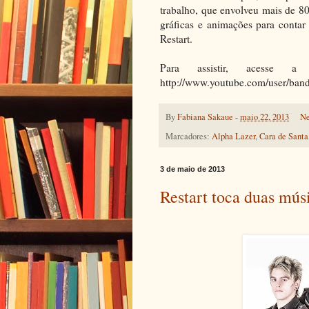
trabalho, que envolveu mais de 80
gráficas e animações para contar
Restart.
Para assistir, acesse a
http://www.youtube.com/user/band
By
Fabiana Sakaue
-
maio 22, 2013
Ne
Marcadores:
Alpha Lazer
,
Cara de Santa
3 de maio de 2013
Restart toca duas músi