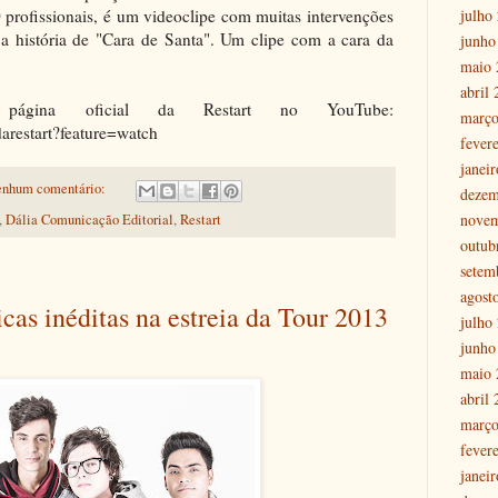
julho
 profissionais, é um videoclipe com muitas intervenções
 a história de "Cara de Santa". Um clipe com a cara da
junho
maio 
abril
 página oficial da Restart no YouTube:
março
arestart?feature=watch
fever
janei
nhum comentário:
dezem
nove
,
Dália Comunicação Editorial
,
Restart
outub
setem
agost
cas inéditas na estreia da Tour 2013
julho
junho
maio 
abril
março
fever
janei