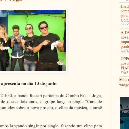
Hard
comp
para 
HOLL
23:1
A DX
nova 
impu
prod
ASHB
OPPO
nova
FIAP
SÃO 
Mais 
 apresenta no dia 13 de junho
widge
s 21h30, a banda Restart participa do Combo Fala + Joga,
de quase dois anos, o grupo lança o single “Cara de
om eles sobre o novo projeto, o clipe da música, a turnê
tamos lançando single por single, fazendo um clipe para