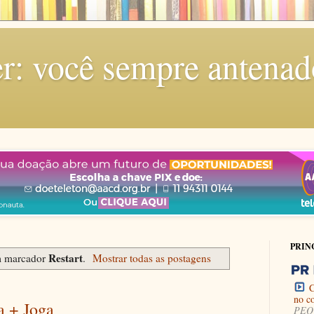
r: você sempre antenad
PRIN
Restart
m marcador
.
Mostrar todas as postagens
C
no c
a + Joga
PEQU