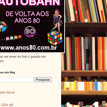
ue seu nome na lista e garanta seu
nto
sar este blog
ina inicial
o 2026
(8)