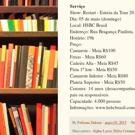
Serviço
Show: Restart - Estreia da Tour 2
Dia: 05 de maio (domingo)
Local: HSBC Brasil
Endereço: Rua Bragança Paulista,
Horário: 19h
Preço:
Camarote - Meia R$100
Frisas - Meia R$60
Cadeira Alta - Meia R$45
Pista 1º lote - Meia R$50
Camarote Inferior - Meia R$80
Plateia Superior - Meia R$50
Censura: 14 anos (desacompanha
pais ou responsáveis
Capacidade: 4.000 pessoas
Informações: www.hsbcbrasil.com
By
Fabiana Sakaue
-
maio 03, 2013
Ne
Marcadores:
Alpha Lazer
,
Dália Comuni