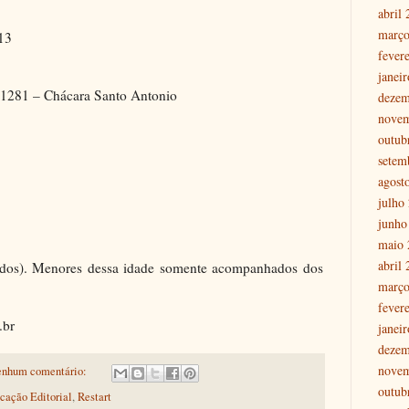
abril
março
013
fever
janei
 1281 – Chácara Santo Antonio
dezem
nove
outub
setem
agost
julho
junho
maio 
abril
dos). Menores dessa idade somente acompanhados dos
março
fever
.br
janei
dezem
nove
nhum comentário:
outub
cação Editorial
,
Restart