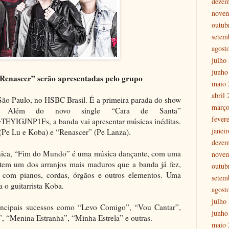
dezem
nove
outub
setem
agost
julho
junho
enascer” serão apresentadas pelo grupo
maio 
abril
 São Paulo, no HSBC Brasil. É a primeira parada do show
março
. Além do novo single “Cara de Santa”
fever
TEYIGJNP1Fs, a banda vai apresentar músicas inéditas.
janei
(Pe Lu e Koba) e “Renascer” (Pe Lanza).
dezem
rônica, “Fim do Mundo” é uma música dançante, com uma
nove
” tem um dos arranjos mais maduros que a banda já fez,
outub
com pianos, cordas, órgãos e outros elementos. Uma
setem
a o guitarrista Koba.
agost
julho
incipais sucessos como “Levo Comigo”, “Vou Cantar”,
junho
 “Menina Estranha”, “Minha Estrela” e outras.
maio 