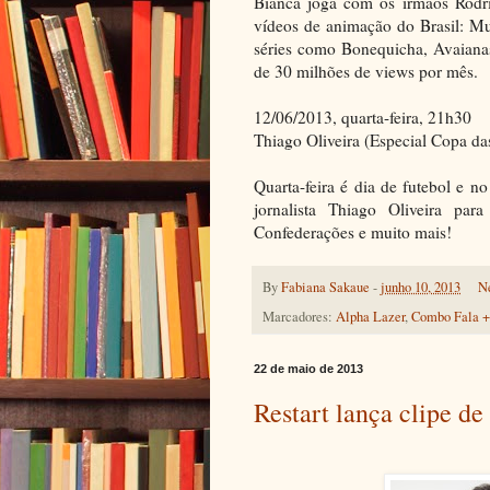
Bianca joga com os irmãos Rodri
vídeos de animação do Brasil: M
séries como Bonequicha, Avaian
de 30 milhões de views por mês.
12/06/2013, quarta-feira, 21h30
Thiago Oliveira (Especial Copa d
Quarta-feira é dia de futebol e 
jornalista Thiago Oliveira pa
Confederações e muito mais!
By
Fabiana Sakaue
-
junho 10, 2013
N
Marcadores:
Alpha Lazer
,
Combo Fala +
22 de maio de 2013
Restart lança clipe d