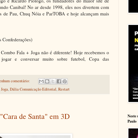
go e Ricardo Piologo, os fundadores do maior site de
undo Canibal! No ar desde 1998, eles nos divertem com
as de Pau, Chuq Nóia e ParTOBA e hoje alcançam mais
as Confederações)
no Combo Fala + Joga não é diferente! Hoje recebemos o
ra jogar e conversar muito sobre futebol, Copa das
enhum comentário:
 Joga
,
Dália Comunicação Editorial
,
Restart
e "Cara de Santa" em 3D
Neste 
Paulo