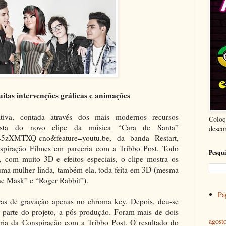
itas intervenções gráficas e animações
iativa, contada através dos mais modernos recursos
Coloq
posta do novo clipe da música “Cara de Santa”
desco
v=5zXMTXQ-cno&feature=youtu.be, da banda Restart,
spiração Filmes em parceria com a Tribbo Post. Todo
Pesqui
, com muito 3D e efeitos especiais, o clipe mostra os
uma mulher linda, também ela, toda feita em 3D (mesma
The Mask” e “Roger Rabbit”).
Pág
ras de gravação apenas no chroma key. Depois, deu-se
 parte do projeto, a pós-produção. Foram mais de dois
agost
ria da Conspiração com a Tribbo Post. O resultado do