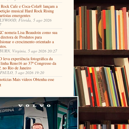
 Rock Cafe e Coca-Cola® lançam a
etição musical Hard Rock Rising
artistas emergentes
YWOOD, Flórida, 5 ago 2026
7
C nomeia Lisa Beaudoin como sua
diretora de Produtos para
lsionar o crescimento orientado a
utos.
URN, Virgínia, 5 ago 2026 20:27
 leva experiência fotográfica da
 linha Reno16 ao 37º Congresso da
, no Rio de Janeiro
PAULO, 5 ago 2026 19:20
notícias
Mais vídeos
Obtenha esse
t