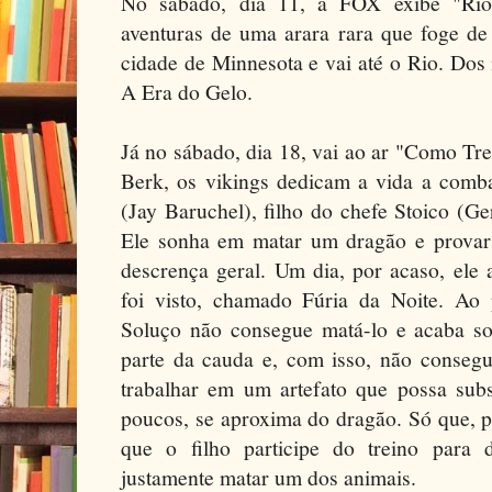
No sábado, dia 11, a FOX exibe "Ri
aventuras de uma arara rara que foge d
cidade de Minnesota e vai até o Rio. Dos
A Era do Gelo.
Já no sábado, dia 18, vai ao ar "Como Tr
Berk, os vikings dedicam a vida a comba
(Jay Baruchel), filho do chefe Stoico (Ger
Ele sonha em matar um dragão e provar 
descrença geral. Um dia, por acaso, ele
foi visto, chamado Fúria da Noite. Ao p
Soluço não consegue matá-lo e acaba so
parte da cauda e, com isso, não consegu
trabalhar em um artefato que possa subst
poucos, se aproxima do dragão. Só que, p
que o filho participe do treino para 
justamente matar um dos animais.