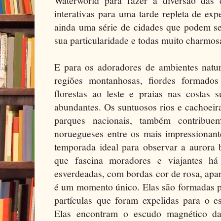
Waterworld para fazer a diversão das c
interativas para uma tarde repleta de ex
ainda uma série de cidades que podem s
sua particularidade e todas muito charmos
E para os adoradores de ambientes natura
regiões montanhosas, fiordes formados
florestas ao leste e praias nas costas 
abundantes. Os suntuosos rios e cachoeir
parques nacionais, também contribue
noruegueses entre os mais impressionan
temporada ideal para observar a aurora 
que fascina moradores e viajantes há
esverdeadas, com bordas cor de rosa, apa
é um momento único. Elas são formadas p
partículas que foram expelidas para o e
Elas encontram o escudo magnético da