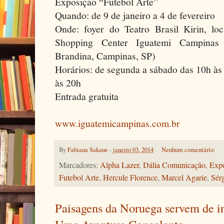
Exposição “Futebol Arte”
Quando: de 9 de janeiro a 4 de fevereiro
Onde: foyer do Teatro Brasil Kirin, loc
Shopping Center Iguatemi Campinas 
Brandina, Campinas, SP)
Horários: de segunda a sábado das 10h às
às 20h
Entrada gratuita
www.iguatemicampinas.com.br
By
Fabiana Sakaue
-
janeiro 03, 2014
Nenhum comentário:
Marcadores:
Alpha Lazer
,
Dália Comunicação
,
Exp
Futebol Arte
,
Hercule Florence
,
Marcel Agarie
,
Sér
Paisagens da Noruega servem de i