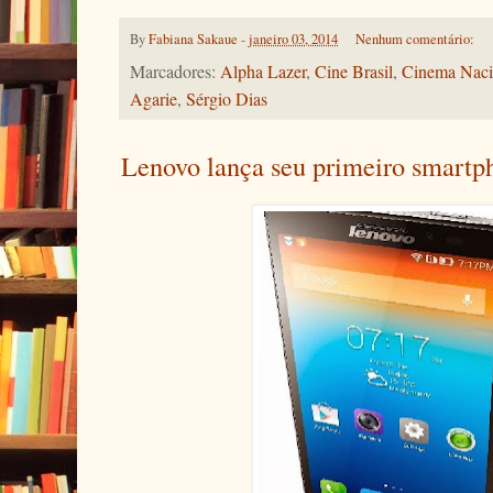
By
Fabiana Sakaue
-
janeiro 03, 2014
Nenhum comentário:
Marcadores:
Alpha Lazer
,
Cine Brasil
,
Cinema Naci
Agarie
,
Sérgio Dias
Lenovo lança seu primeiro smart