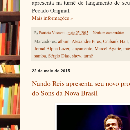
apresenta na turnê de lançamento de s
Pecado Original.
Mais informações »
By
Patricia Visconti
-
maio 25, 2015
Nenhum comentário:
Marcadores:
álbum
,
Alexandre Pires
,
Citibank Hall
,
Jornal Alpha Lazer
,
lançamento
,
Marcel Agarie
,
mús
samba
,
Sérgio Dias
,
show
,
turnê
22 de maio de 2015
Nando Reis apresenta seu novo pro
do Sons da Nova Brasil