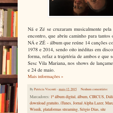
Ná e Zé se cruzaram musicalmente pela
encontro, que abriu caminho para tantos 
NÁ e ZÉ - álbum que reúne 14 canções co
1978 e 2014, sendo oito inéditas em disco
forma, refaz a trajetória de ambos e que 
Sesc Vila Mariana, nos shows de lançamen
e 24 de maio.
Mais informações »
By
Patricia Visconti
-
maio 12, 2015
Nenhum comentário:
Marcadores:
1º álbum digital
,
álbum
,
CIRCUS
,
Dáli
download gratuito
,
iTunes
,
Jornal Alpha Lazer
,
Marc
Wisnik
,
plataformas streaming
,
Sérgio Dias
,
site