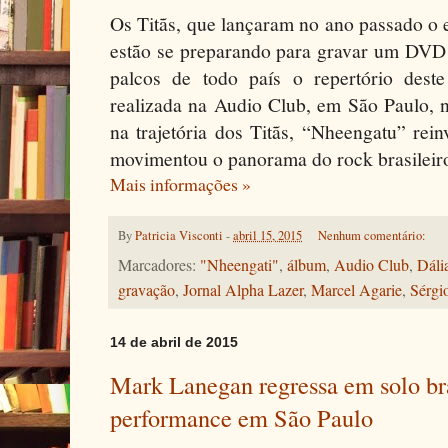
Os Titãs, que lançaram no ano passado o
estão se preparando para gravar um DVD
palcos de todo país o repertório dest
realizada na Audio Club, em São Paulo, 
na trajetória dos Titãs, “Nheengatu” rei
movimentou o panorama do rock brasileiro
Mais informações »
By
Patricia Visconti
-
abril 15, 2015
Nenhum comentário:
Marcadores:
"Nheengati"
,
álbum
,
Audio Club
,
Dáli
gravação
,
Jornal Alpha Lazer
,
Marcel Agarie
,
Sérgi
14 de abril de 2015
Mark Lanegan regressa em solo bra
performance em São Paulo