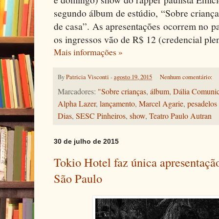
segundo álbum de estúdio, “Sobre crianças
de casa”. As apresentações ocorrem no pa
os ingressos vão de R$ 12 (credencial plen
Mais informações »
By
Patricia Visconti
-
agosto 19, 2015
Nenhum comentário:
Marcadores:
"Sobre crianças
,
álbum
,
Dália Comunic
Alpha Lazer
,
lançamento
,
Marcel Agarie
,
pesadelos 
Dias
,
SESC Pinheiros
,
show
,
Teatro Paulo Autran
30 de julho de 2015
Tokio Hotel faz única apresentaç
São Paulo