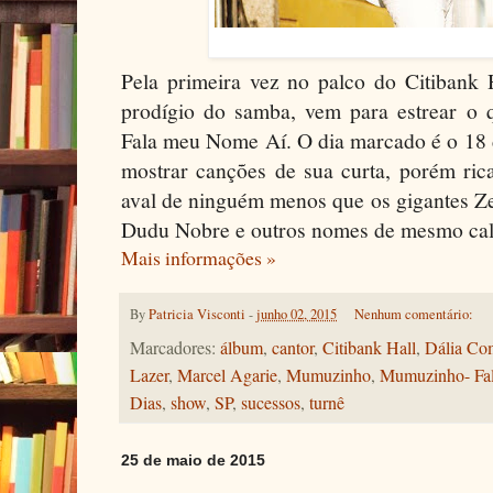
Pela primeira vez no palco do Citibank
prodígio do samba, vem para estrear o q
Fala meu Nome Aí. O dia marcado é o 18 d
mostrar canções de sua curta, porém rica
aval de ninguém menos que os gigantes Z
Dudu Nobre e outros nomes de mesmo cal
Mais informações »
By
Patricia Visconti
-
junho 02, 2015
Nenhum comentário:
Marcadores:
álbum
,
cantor
,
Citibank Hall
,
Dália Com
Lazer
,
Marcel Agarie
,
Mumuzinho
,
Mumuzinho- Fa
Dias
,
show
,
SP
,
sucessos
,
turnê
25 de maio de 2015