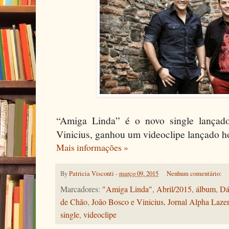
“Amiga Linda” é o novo single lançad
Vinicius, ganhou um videoclipe lançado ho
Mais informações »
By
Patricia Visconti
-
março 09, 2015
Nenhum comentário:
Marcadores:
"Amiga Linda"
,
Abril/2015
,
álbum
,
Dá
de Chão
,
João Bosco e Vinicius
,
Jornal Alpha Lazer
single
,
videoclipe