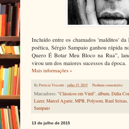
Incluído entre os chamados 'malditos' da
poética, Sérgio Sampaio ganhou rápida n
Quero É Botar Meu Bloco na Rua”, lanç
virou um dos maiores sucessos da época.
Mais informações »
By
Patricia Visconti
-
julho 15, 2015
Nenhum comentário:
Marcadores:
"Clássicos em Vinil"
,
álbum
,
Dália Com
Lazer
,
Marcel Agarie
,
MPB
,
Polysom
,
Raul Seixas
,
Sampaio
13 de julho de 2015