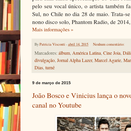
pelo seu vocal único, o artista também 
Sul, no Chile no dia 28 de maio. Trata-s
nono disco solo, Phantom Radio, de 2014
Mais informações »
By
Patricia Visconti
-
abril 14, 2015
Nenhum comentário:
Marcadores:
álbum
,
América Latina
,
Cine Joia
,
Dáli
divulgação
,
Jornal Alpha Lazer
,
Marcel Agarie
,
Mar
Dias
,
turnê
9 de março de 2015
João Bosco e Vinicius lança o nov
canal no Youtube