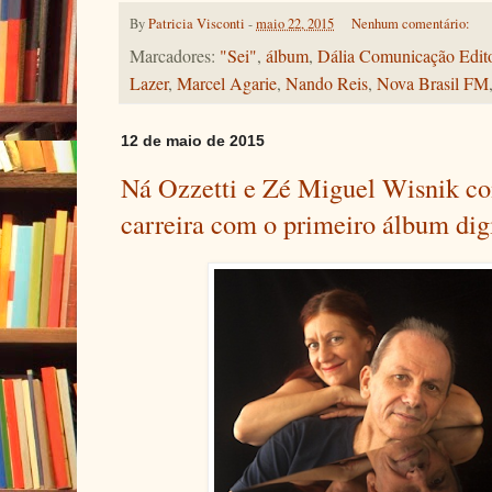
By
Patricia Visconti
-
maio 22, 2015
Nenhum comentário:
Marcadores:
"Sei"
,
álbum
,
Dália Comunicação Edito
Lazer
,
Marcel Agarie
,
Nando Reis
,
Nova Brasil FM
12 de maio de 2015
Ná Ozzetti e Zé Miguel Wisnik c
carreira com o primeiro álbum dig