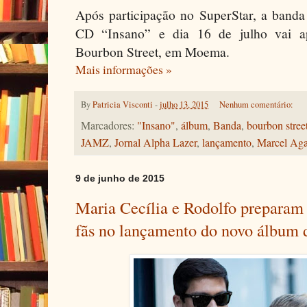
Após participação no SuperStar, a banda
CD “Insano” e dia 16 de julho vai ap
Bourbon Street, em Moema.
Mais informações »
By
Patricia Visconti
-
julho 13, 2015
Nenhum comentário:
Marcadores:
"Insano"
,
álbum
,
Banda
,
bourbon stree
JAMZ
,
Jornal Alpha Lazer
,
lançamento
,
Marcel Aga
9 de junho de 2015
Maria Cecília e Rodolfo preparam
fãs no lançamento do novo álbum 