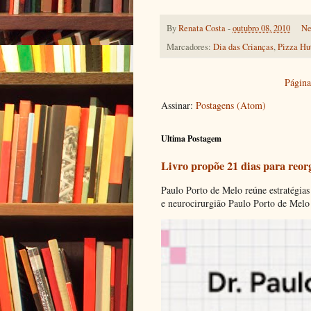
By
Renata Costa
-
outubro 08, 2010
Ne
Marcadores:
Dia das Crianças
,
Pizza Hu
Página 
Assinar:
Postagens (Atom)
Ultima Postagem
Livro propõe 21 dias para reor
Paulo Porto de Melo reúne estratégias
e neurocirurgião Paulo Porto de Melo 