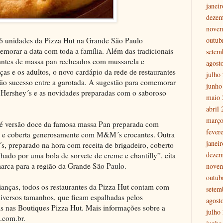
janei
dezem
nove
outub
16 unidades da Pizza Hut na Grande São Paulo
emorar a data com toda a família. Além das tradicionais
setem
ocantes de massa pan recheados com mussarela e
agost
as e os adultos, o novo cardápio da rede de restaurantes
julho
ão sucesso entre a garotada. A sugestão para comemorar
junho
a Hershey´s e as novidades preparadas com o saboroso
maio 
abril
março
 versão doce da famosa massa Pan preparada com
fever
ro e coberta generosamente com M&M´s crocantes. Outra
janei
 preparado na hora com receita de brigadeiro, coberto
dezem
o por uma bola de sorvete de creme e chantilly”, cita
arca para a região da Grande São Paulo.
nove
outub
ianças, todos os restaurantes da Pizza Hut contam com
setem
iversos tamanhos, que ficam espalhadas pelos
agost
as nas Boutiques Pizza Hut. Mais informações sobre a
julho
.com.br.