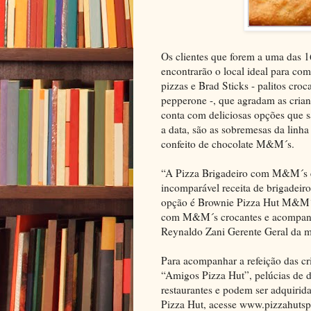
Os clientes que forem a uma das 
encontrarão o local ideal para com
pizzas e Brad Sticks - palitos cr
pepperone -, que agradam as crianç
conta com deliciosas opções que s
a data, são as sobremesas da linh
confeito de chocolate M&M´s.
“A Pizza Brigadeiro com M&M´s é
incomparável receita de brigadei
opção é Brownie Pizza Hut M&M´s,
com M&M´s crocantes e acompanhad
Reynaldo Zani Gerente Geral da m
Para acompanhar a refeição das cr
“Amigos Pizza Hut”, pelúcias de d
restaurantes e podem ser adquirid
Pizza Hut, acesse www.pizzahutsp