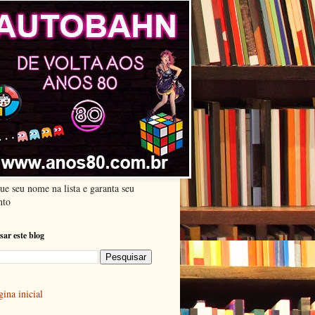
ue seu nome na lista e garanta seu
nto
sar este blog
ina inicial