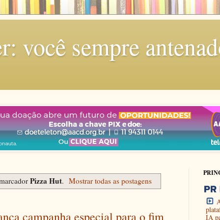
r: você sempre antenad
PRIN
Pizza Hut
 marcador
.
Mostrar todas as postagens
A
plat
ança campanha especial para o fim
IA p