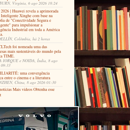
URN, Virgínia, 6 ago 2026 18:24
2026 | Huawei revela a aprimorada
 Inteligente Xinghe com base na
ofia de "Conectividade Segura e
igente" para impulsionar a
igência Industrial em toda a América
a.
LLÍN, Colômbia, há 2 horas
LTech foi nomeada uma das
esas mais sustentáveis do mundo pela
sta TIME.
 IORQUE e NOIDA, Índia, 8 ago
 09:33
LIARITÉ: uma convergência
ca entre o cinema e a literatura
ZHEN, China, 8 ago 2026 01:30
notícias
Mais vídeos
Obtenha esse
t