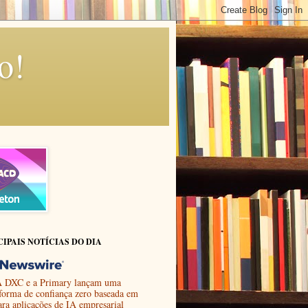
o!
CIPAIS NOTÍCIAS DO DIA
 DXC e a Primary lançam uma
aforma de confiança zero baseada em
ara aplicações de IA empresarial