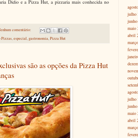
ria Didio e a Pizza Hut, a pizzaria mais conhecida no
agost
julho
junho
maio 
enhum comentário:
abril
 Pizzas
,
especial
,
gastronomia
,
Pizza Hut
março
fever
janei
xclusivas são as opções da Pizza Hut
dezem
nove
anças
outub
setem
agost
julho
junho
maio 
abril
março
fever