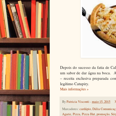
Depois do sucesso da fatia de Ca
um sabor de dar água na boca. A
– receita exclusiva preparada c
legítimo Catupiry.
Mais informações »
By
Patricia Visconti
-
maio 15, 2015
3
Marcadores:
cardápio
,
Dália Comunicaçã
Agarie
,
Pizza
,
Pizza Hut
,
promoção
,
Sér