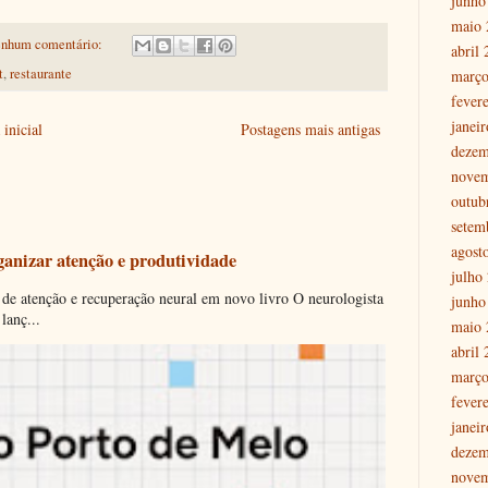
junho
maio 
nhum comentário:
abril
t
,
restaurante
março
fever
janei
inicial
Postagens mais antigas
dezem
nove
outub
setem
agost
ganizar atenção e produtividade
julho
 de atenção e recuperação neural em novo livro O neurologista
junho
lanç...
maio 
abril
março
fever
janei
dezem
nove