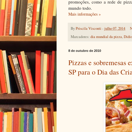
promoções, como a rede de pizza
mundo todo.
Mais informações »
By
Priscila Visconti
-
julho 07, 2014
N
Marcadores:
dia mundial da pizza
,
Didio
8 de outubro de 2010
Pizzas e sobremesas e
SP para o Dia das Cri