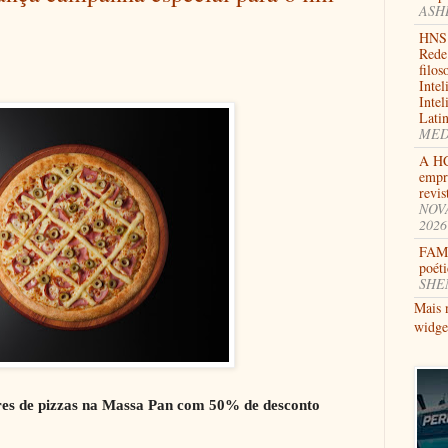
ASHB
HNS 
Rede
filos
Intel
Intel
Latin
MEDE
A HC
empr
revi
NOVA
2026
FAMI
poéti
SHEN
Mais 
widge
res de pizzas na Massa Pan com 50% de desconto