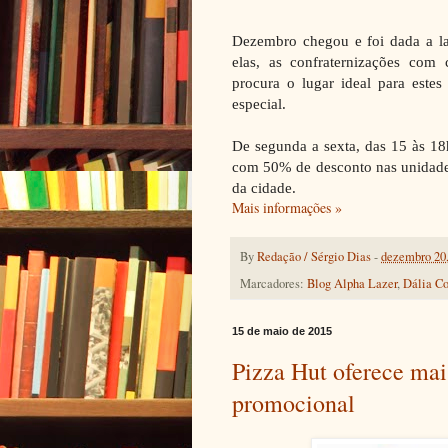
Dezembro chegou e foi dada a lar
elas, as confraternizações com
procura o lugar ideal para este
especial.
De segunda a sexta, das 15 às 18
com 50% de desconto nas unidades 
da cidade.
Mais informações »
By
Redação / Sérgio Dias
-
dezembro 20
Marcadores:
Blog Alpha Lazer
,
Dália Co
15 de maio de 2015
Pizza Hut oferece mai
promocional