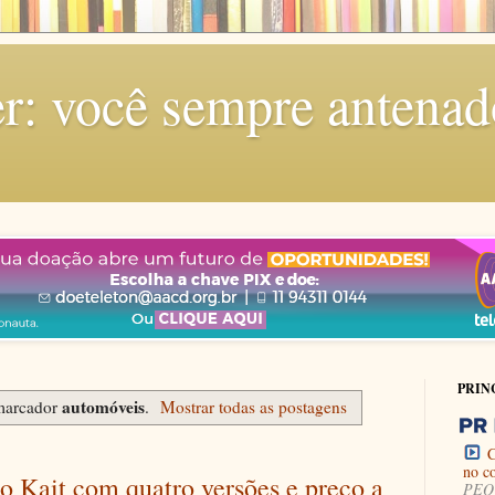
r: você sempre antenad
PRIN
automóveis
marcador
.
Mostrar todas as postagens
C
no c
do Kait com quatro versões e preço a
PEQU