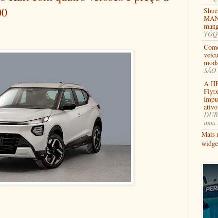
00
Shue
MANG
mang
TÓQU
Como
veícu
moda
SÃO 
A II
Flytx
impul
ativ
DUBA
uma 
Mais 
widge