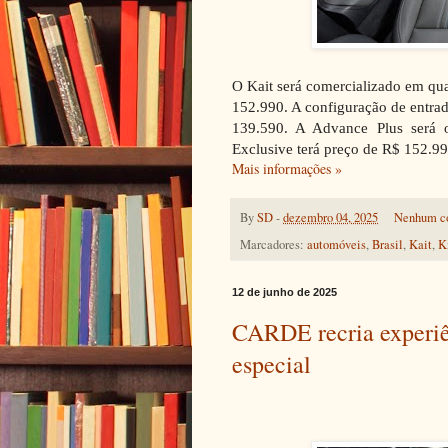
O Kait será comercializado em qu
152.990. A configuração de entrad
139.590. A Advance Plus será 
Exclusive terá preço de R$ 152.99
Mais informações »
By
SD
-
dezembro 04, 2025
Nenhum c
Marcadores:
automóveis
,
Brasil
,
Kait
,
K
12 de junho de 2025
CARDE recria experiê
especial