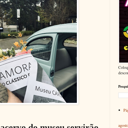
Coloq
desco
Pesqui
Pág
agost
acervo do museu servirão