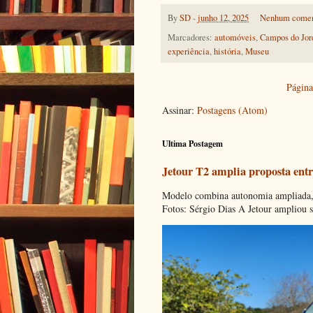
By
SD
-
junho 12, 2025
Nenhum comen
Marcadores:
automóveis
,
Campos do Jor
experiência
,
história
,
Museu
Página 
Assinar:
Postagens (Atom)
Ultima Postagem
Jetour T2 amplia proposta entr
Modelo combina autonomia ampliada, c
Fotos: Sérgio Dias A Jetour ampliou s