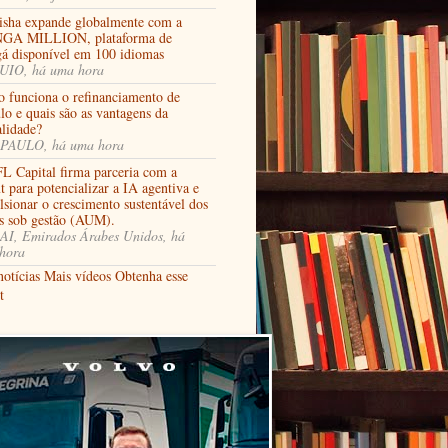
isha expande globalmente com a
A MILLION, plataforma de
á disponível em 100 idiomas
IO, há uma hora
 funciona o refinanciamento de
lo e quais são as vantagens da
lidade?
PAULO, há uma hora
FL Capital firma parceria com a
t para potencializar a IA agentiva e
sionar o crescimento sustentável dos
os sob gestão (AUM).
I, Emirados Árabes Unidos, há
hora
notícias
Mais vídeos
Obtenha esse
t