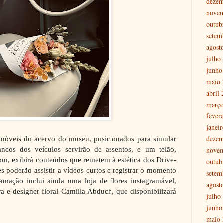
dezem
nove
outub
setem
agost
julho
junho
maio 
abril
março
fever
janei
dezem
móveis do acervo do museu, posicionados para simular
cos dos veículos servirão de assentos, e um telão,
nove
, exibirá conteúdos que remetem à estética dos Drive-
outub
tes poderão assistir a vídeos curtos e registrar o momento
setem
amação inclui ainda uma loja de flores instagramável,
agost
a e designer floral Camilla Abduch, que disponibilizará
julho
junho
maio 