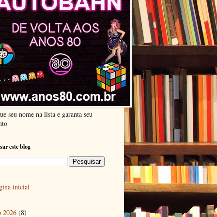
ue seu nome na lista e garanta seu
nto
sar este blog
ina inicial
o 2026
(8)