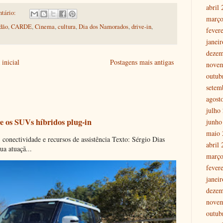
abril
tário:
março
dão
,
CARDE
,
Cinema
,
cultura
,
Dia dos Namorados
,
drive-in
,
fever
janei
dezem
inicial
Postagens mais antigas
nove
outub
setem
agost
julho
e os SUVs híbridos plug-in
junho
maio 
onectividade e recursos de assistência Texto: Sérgio Dias
abril
ua atuaçã...
março
fever
janei
dezem
nove
outub