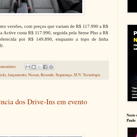
atro versões, com preços que variam de R$ 117.990 a R$
a Active custa R$ 117.990, seguida pela Sense Plus a R$
oferecida por R$ 149.890, enquanto a topo de linha
0.
omentário:
icks
,
lançamento
,
Nissan
,
Resende
,
Segurança
,
SUV
,
Tecnologia
ncia dos Drive-Ins em evento
Neste 
Paulo