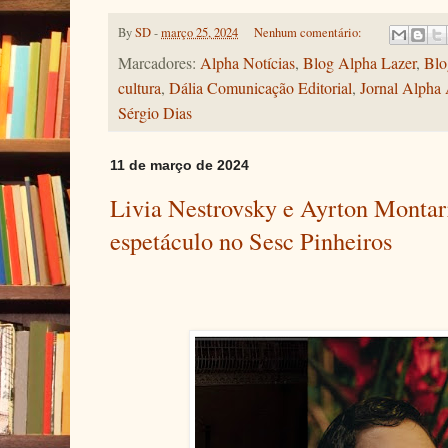
By
SD
-
março 25, 2024
Nenhum comentário:
Marcadores:
Alpha Notícias
,
Blog Alpha Lazer
,
Blo
cultura
,
Dália Comunicação Editorial
,
Jornal Alpha
Sérgio Dias
11 de março de 2024
Livia Nestrovsky e Ayrton Montar
espetáculo no Sesc Pinheiros