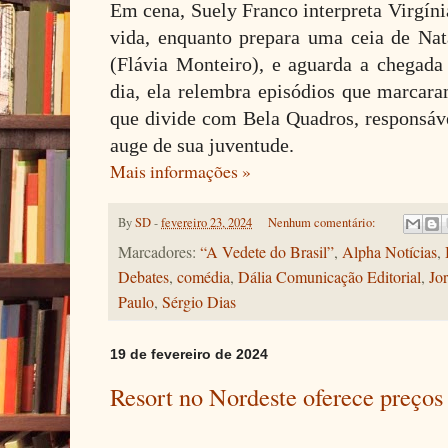
Em cena, Suely Franco interpreta Virgíni
vida, enquanto prepara uma ceia de Nat
(Flávia Monteiro), e aguarda a chegad
dia, ela relembra episódios que marcara
que divide com Bela Quadros, responsáve
auge de sua juventude.
Mais informações »
By
SD
-
fevereiro 23, 2024
Nenhum comentário:
Marcadores:
“A Vedete do Brasil”
,
Alpha Notícias
,
Debates
,
comédia
,
Dália Comunicação Editorial
,
Jo
Paulo
,
Sérgio Dias
19 de fevereiro de 2024
Resort no Nordeste oferece preços 