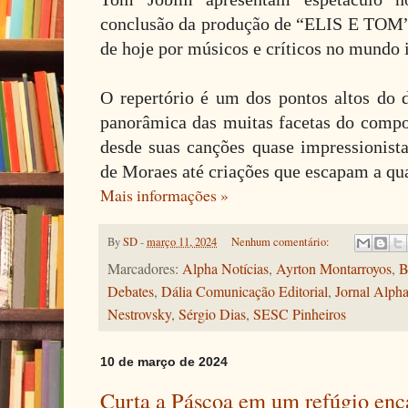
conclusão da produção de “ELIS E TOM”,
de hoje por músicos e críticos no mundo i
O repertório é um dos pontos altos do 
panorâmica das muitas facetas do compo
desde suas canções quase impressionist
de Moraes até criações que escapam a qua
Mais informações »
By
SD
-
março 11, 2024
Nenhum comentário:
Marcadores:
Alpha Notícias
,
Ayrton Montarroyos
,
B
Debates
,
Dália Comunicação Editorial
,
Jornal Alph
Nestrovsky
,
Sérgio Dias
,
SESC Pinheiros
10 de março de 2024
Curta a Páscoa em um refúgio enc