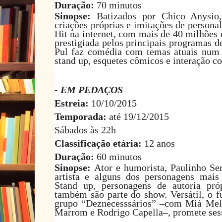
Duração:
70 minutos
Sinopse:
Batizados por Chico Anysio,
criações próprias e imitações de personal
Hit na internet, com mais de 40 milhões 
prestigiada pelos principais programas d
Pul faz comédia com temas atuais num
stand up, esquetes cômicos e interação co
- EM PEDAÇOS
Estreia:
10/10/2015
Temporada:
até 19/12/2015
Sábados às 22h
Classificação etária:
12 anos
Duração:
60 minutos
Sinopse:
Ator e humorista, Paulinho Ser
artista e alguns dos personagens mais
Stand up, personagens de autoria pró
também são parte do show. Versátil, o f
grupo “Deznecesssários” –com Miá Mel
Marrom e Rodrigo Capella–, promete sessõ