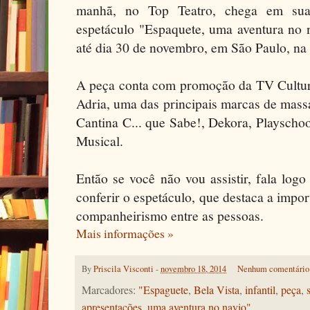
manhã, no Top Teatro, chega em suas
espetáculo "Espaquete, uma aventura no n
até dia 30 de novembro, em São Paulo, na 
A peça conta com promoção da TV Cultura
Adria, uma das principais marcas de mass
Cantina C... que Sabe!, Dekora, Playscho
Musical.
Então se você não vou assistir, fala log
conferir o espetáculo, que destaca a impo
companheirismo entre as pessoas.
Mais informações »
By
Priscila Visconti
-
novembro 18, 2014
Nenhum comentário
Marcadores:
"Espaguete
,
Bela Vista
,
infantil
,
peça
,
apresentações
,
uma aventura no navio"