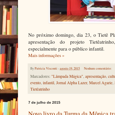
No próximo domingo, dia 23, o Tietê P
apresentação do projeto Tietêatrinho
especialmente para o público infantil.
Mais informações »
By
Patricia Visconti
-
agosto 19, 2015
Nenhum comentário:
Marcadores:
"Lâmpada Mágica"
,
apresentação
,
cult
evento
,
infantil
,
Jornal Alpha Lazer
,
Marcel Agarie
,
Tietêatrinho
7 de julho de 2015
Novo livro da Turma da Mônica tra