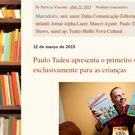
By
Patricia Visconti
-
abril 22, 2015
Nenhum comentário:
Marcadores:
ator
,
autor
,
Dália Comunicação Editoria
infantil
,
Jornal Alpha Lazer
,
Marcel Agarie
,
Paulo T
Shows
,
stand up
,
Teatro MuBe Nova Cultural
12 de março de 2015
Paulo Tadeu apresenta o primeiro
exclusivamente para as crianças