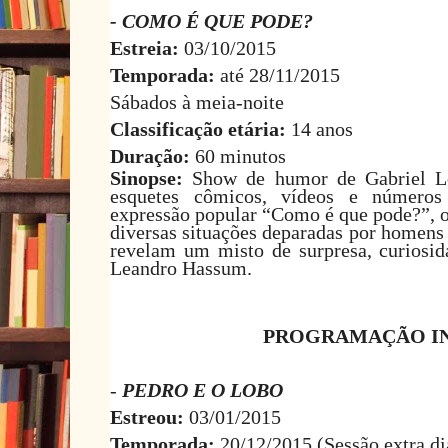
- COMO É QUE PODE?
Estreia:
03/10/2015
Temporada:
até 28/11/2015
Sábados à meia-noite
Classificação etária:
14 anos
Duração:
60 minutos
Sinopse:
Show de humor de Gabriel Lo
esquetes cômicos, vídeos e números
expressão popular “Como é que pode?”, o 
diversas situações deparadas por homens
revelam um misto de surpresa, curiosida
Leandro Hassum.
PROGRAMAÇÃO IN
-
PEDRO E O LOBO
Estreou:
03/01/2015
Temporada:
20/12/2015 (Sessão extra di