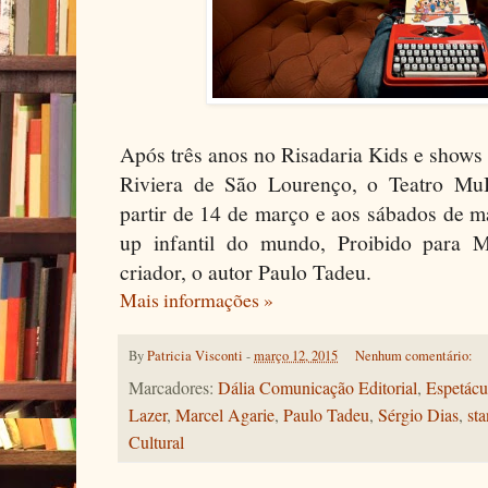
Após três anos no Risadaria Kids e shows
Riviera de São Lourenço, o Teatro Mu
partir de 14 de março e aos sábados de ma
up infantil do mundo, Proibido para M
criador, o autor Paulo Tadeu.
Mais informações »
By
Patricia Visconti
-
março 12, 2015
Nenhum comentário:
Marcadores:
Dália Comunicação Editorial
,
Espetácu
Lazer
,
Marcel Agarie
,
Paulo Tadeu
,
Sérgio Dias
,
sta
Cultural